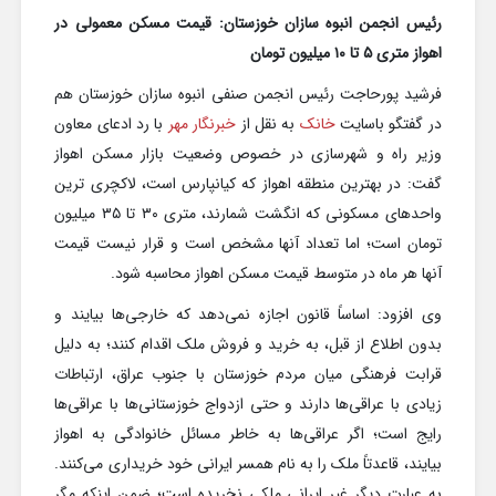
رئیس انجمن انبوه سازان خوزستان: قیمت مسکن معمولی در
اهواز متری ۵ تا ۱۰ میلیون تومان
فرشید پورحاجت رئیس انجمن صنفی انبوه سازان خوزستان هم
در گفتگو باسایت
خانک
به نقل از
خبرنگار مهر
با رد ادعای معاون
وزیر راه و شهرسازی در خصوص وضعیت بازار مسکن اهواز
گفت: در بهترین منطقه اهواز که کیانپارس است، لاکچری ترین
واحدهای مسکونی که انگشت شمارند، متری ۳۰ تا ۳۵ میلیون
تومان است؛ اما تعداد آنها مشخص است و قرار نیست قیمت
آنها هر ماه در متوسط قیمت مسکن اهواز محاسبه شود.
وی افزود: اساساً قانون اجازه نمی‌دهد که خارجی‌ها بیایند و
بدون اطلاع از قبل، به خرید و فروش ملک اقدام کنند؛ به دلیل
قرابت فرهنگی میان مردم خوزستان با جنوب عراق، ارتباطات
زیادی با عراقی‌ها دارند و حتی ازدواج خوزستانی‌ها با عراقی‌ها
رایج است؛ اگر عراقی‌ها به خاطر مسائل خانوادگی به اهواز
بیایند، قاعدتاً ملک را به نام همسر ایرانی خود خریداری می‌کنند.
به عبارت دیگر غیر ایرانی ملکی نخریده است؛ ضمن اینکه مگر