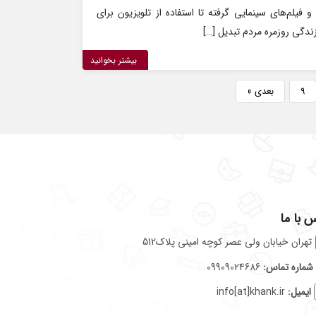
 و فیلم‌های سینمایی گرفته تا استفاده از تلویزیون برای
زندگی روزمره مردم تبدیل […]
بیشتر بخوانید
۹
بعدی »
 با ما
تهران خیابان ولی عصر کوچه امینی پلاک512
شماره تماس:
09909024686
ایمیل:
info[at]khank.ir