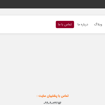
وبلاگ
درباره ما
تماس با ما
تماس با پشتیبان سایت :
099090246
8
6