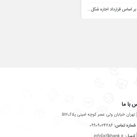
 اساس قرارداد اجاره شکل...
 با ما
تهران خیابان ولی عصر کوچه امینی پلاک512
شماره تماس:
09909024686
ایمیل:
info[at]khank.ir