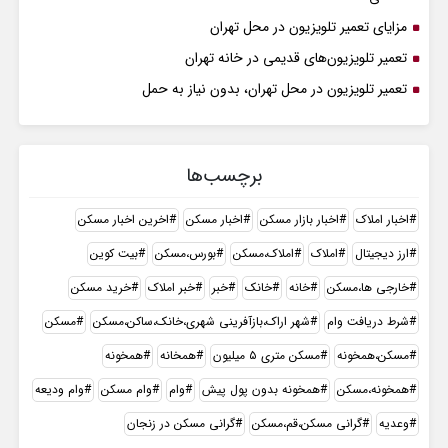
مزایای تعمیر تلویزیون در محل تهران
تعمیر تلویزیون‌های قدیمی در خانه تهران
تعمیر تلویزیون در محل تهران، بدون نیاز به حمل
برچسب‌ها
اخبار املاک
اخبار بازار مسکن
اخبار مسکن
اخرین اخبار مسکن
ارز دیجیتال
املاک
املاک،مسکن
بورس،مسکن
بیت کوین
خارجی ها،مسکن
خانه
خانک
خبر
خبر املاک
خرید مسکن
شرط دریافت وام
شهر اراک،بازآفرینی شهری،خانک،ساکن،مسکن
مسکن
مسکن،همخونه
مسکن متری ۵ میلیون
همخانه
همخونه
همخونه،مسکن
همخونه بدون پول پیش
وام
وام مسکن
وام ودیعه
وعدیه
گرانی مسکن،قم،مسکن
گرانی مسکن در زنجان