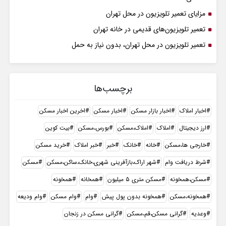
مزایای تعمیر تلویزیون در محل تهران
تعمیر تلویزیون‌های قدیمی در خانه تهران
تعمیر تلویزیون در محل تهران، بدون نیاز به حمل
برچسب‌ها
اخبار املاک
اخبار بازار مسکن
اخبار مسکن
اخرین اخبار مسکن
ارز دیجیتال
املاک
املاک،مسکن
بورس،مسکن
بیت کوین
خارجی ها،مسکن
خانه
خانک
خبر
خبر املاک
خرید مسکن
شرط دریافت وام
شهر اراک،بازآفرینی شهری،خانک،ساکن،مسکن
مسکن
مسکن،همخونه
مسکن متری ۵ میلیون
همخانه
همخونه
همخونه،مسکن
همخونه بدون پول پیش
وام
وام مسکن
وام ودیعه
وعدیه
گرانی مسکن،قم،مسکن
گرانی مسکن در زنجان