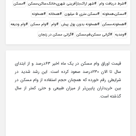
شرط دریافت وام
شهر اراک،بازآفرینی شهری،خانک،ساکن،مسکن
مسکن
مسکن،همخونه
مسکن متری ۵ میلیون
همخانه
همخونه
همخونه،مسکن
همخونه بدون پول پیش
وام
وام مسکن
وام ودیعه
وعدیه
گرانی مسکن،قم،مسکن
گرانی مسکن در زنجان
قیمت اوراق وام مسکن در یک ماه اخیر ۶۳درصد و از ابتدای
سال تا الان ۲۳۰درصد صعود کرده است. این رشد شدید در
شرایطی رقم خورده که همچنان حجم استفاده از وام مسکن در
بین خریداران پایین‌تر از میزان طبیعی و حتی کمتر از سال
گذشته است.