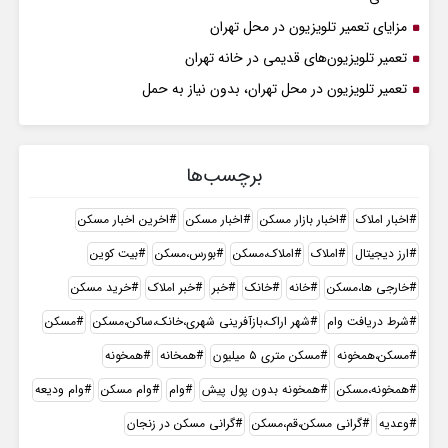
مزایای تعمیر تلویزیون در محل تهران
تعمیر تلویزیون‌های قدیمی در خانه تهران
تعمیر تلویزیون در محل تهران، بدون نیاز به حمل
برچسب‌ها
اخبار املاک
اخبار بازار مسکن
اخبار مسکن
اخرین اخبار مسکن
ارز دیجیتال
املاک
املاک،مسکن
بورس،مسکن
بیت کوین
خارجی ها،مسکن
خانه
خانک
خبر
خبر املاک
خرید مسکن
شرط دریافت وام
شهر اراک،بازآفرینی شهری،خانک،ساکن،مسکن
مسکن
مسکن،همخونه
مسکن متری ۵ میلیون
همخانه
همخونه
همخونه،مسکن
همخونه بدون پول پیش
وام
وام مسکن
وام ودیعه
وعدیه
گرانی مسکن،قم،مسکن
گرانی مسکن در زنجان