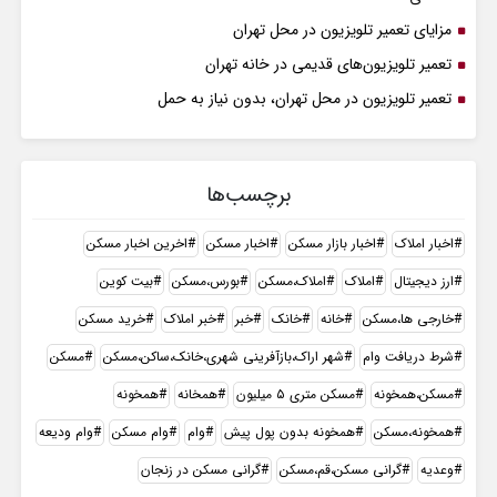
مزایای تعمیر تلویزیون در محل تهران
تعمیر تلویزیون‌های قدیمی در خانه تهران
تعمیر تلویزیون در محل تهران، بدون نیاز به حمل
برچسب‌ها
اخبار املاک
اخبار بازار مسکن
اخبار مسکن
اخرین اخبار مسکن
ارز دیجیتال
املاک
املاک،مسکن
بورس،مسکن
بیت کوین
خارجی ها،مسکن
خانه
خانک
خبر
خبر املاک
خرید مسکن
شرط دریافت وام
شهر اراک،بازآفرینی شهری،خانک،ساکن،مسکن
مسکن
مسکن،همخونه
مسکن متری ۵ میلیون
همخانه
همخونه
همخونه،مسکن
همخونه بدون پول پیش
وام
وام مسکن
وام ودیعه
وعدیه
گرانی مسکن،قم،مسکن
گرانی مسکن در زنجان