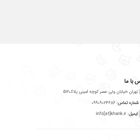
 با ما
تهران خیابان ولی عصر کوچه امینی پلاک512
شماره تماس:
09909024686
ایمیل:
info[at]khank.ir