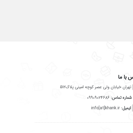
 با ما
تهران خیابان ولی عصر کوچه امینی پلاک512
شماره تماس:
09909024686
ایمیل:
info[at]khank.ir