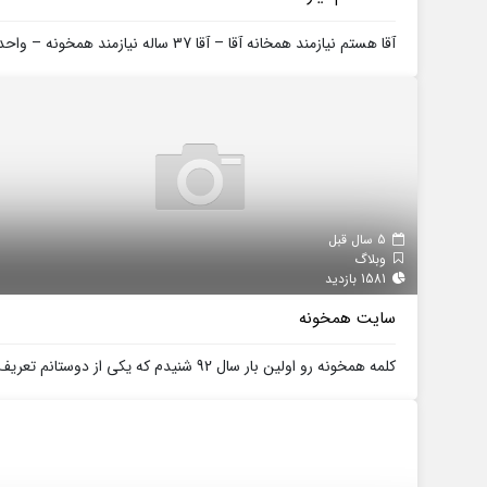
آقا هستم نیازمند همخانه آقا – آقا 37 ساله نیازمند همخونه – واحد 70 متری در...
5 سال قبل
وبلاگ
1581 بازدید
سایت همخونه
کلمه همخونه رو اولین بار سال 92 شنیدم که یکی از دوستانم تعریف کرد با کسی...