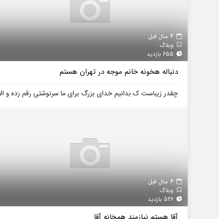
4 سال قبل
وبلاگ
655 بازدید
دنباله هخونه خانم موجه در تهران هستم
چقدر زیباست ک بدانیم خدای بزرگ برای ما سرنوشتی رقم زده و الا
4 سال قبل
وبلاگ
526 بازدید
آقا هستم نیازمند همخانه آقا